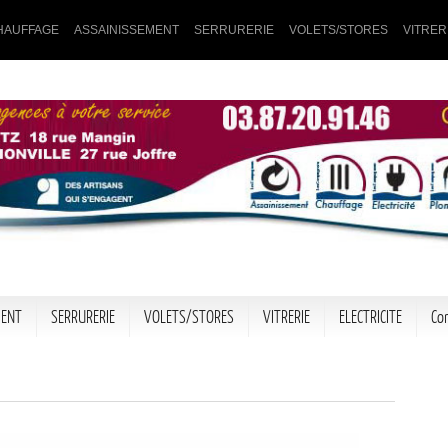
HAUFFAGE
ASSAINISSEMENT
SERRURERIE
VOLETS/STORES
VITRER
MENT
SERRURERIE
VOLETS/STORES
VITRERIE
ELECTRICITE
Co