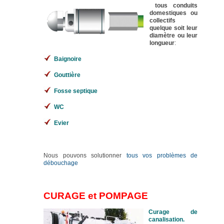
tous conduits
domestiques ou
collectifs
quelque soit leur
diamètre ou leur
longueur
:
Baignoire
Gouttière
Fosse septique
WC
Evier
Nous pouvons solutionner
tous vos problèmes de
débouchage
CURAGE et POMPAGE
Curage de
canalisation.